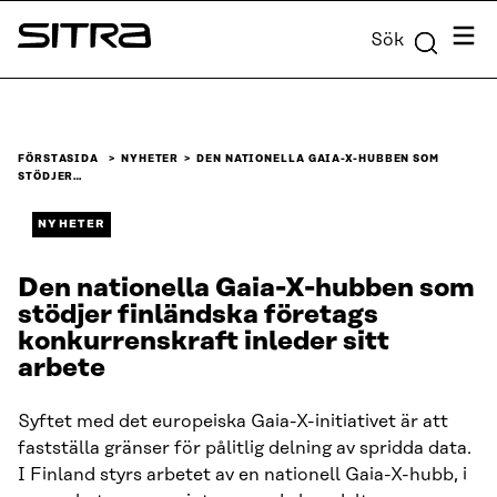
Skip to
Meny
Sök
content
Sitra
↓
FÖRSTASIDA
NYHETER
DEN NATIONELLA GAIA-X-HUBBEN SOM
STÖDJER…
NYHETER
Den nationella Gaia-X-hubben som
stödjer finländska företags
konkurrenskraft inleder sitt
arbete
Syftet med det europeiska Gaia-X-initiativet är att
fastställa gränser för pålitlig delning av spridda data.
I Finland styrs arbetet av en nationell Gaia-X-hubb, i