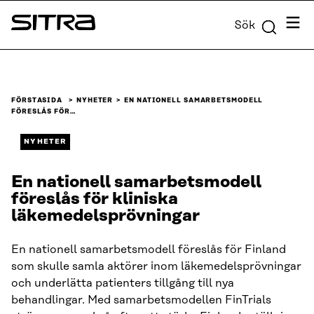
Skip to
Meny
Sök
content
Sitra
↓
FÖRSTASIDA
NYHETER
EN NATIONELL SAMARBETSMODELL
FÖRESLÅS FÖR…
NYHETER
En nationell samarbetsmodell
föreslås för kliniska
läkemedelsprövningar
En nationell samarbetsmodell föreslås för Finland
som skulle samla aktörer inom läkemedelsprövningar
och underlätta patienters tillgång till nya
behandlingar. Med samarbetsmodellen FinTrials