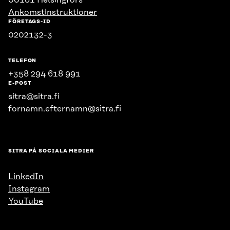
00181 Helsingfors
Ankomstinstruktioner
FÖRETAGS-ID
0202132-3
TELEFON
+358 294 618 991
E-POST
sitra@sitra.fi
fornamn.efternamn@sitra.fi
SITRA PÅ SOCIALA MEDIER
LinkedIn
Instagram
YouTube