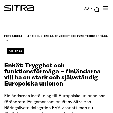
Skip to
Meny
Sök
content
Sitra
↓
FÖRSTASIDA
ARTIKEL
ENKÄT: TRYGGHET OCH FUNKTIONSFÖRMÅGA
–…
ARTIKEL
Enkät: Trygghet och
funktionsförmåga – finländarna
vill ha en stark och självständig
Europeiska unionen
Finländarnas inställning till Europeiska unionen har
förändrats. En gemensam enkät av Sitra och
Näringslivets delegation EVA visar att man nu