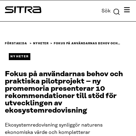
Skip to
Meny
Sök
content
Sitra
↓
FÖRSTASIDA
NYHETER
FOKUS PÅ ANVÄNDARNAS BEHOV OCH…
NYHETER
Fokus på användarnas behov och
praktiska pilotprojekt – ny
promemoria presenterar 10
rekommendationer till stöd för
utvecklingen av
ekosystemredovisning
Ekosystemredovisning synliggör naturens
ekonomiska värde och kompletterar