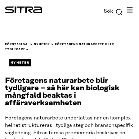
Skip to
Meny
Sök
content
Sitra
↓
FÖRSTASIDA
NYHETER
FÖRETAGENS NATURARBETE BLIR
TYDLIGARE –…
NYHETER
Företagens naturarbete blir
tydligare – så här kan biologisk
mångfald beaktas i
affärsverksamheten
Företagens naturarbete underlättas när en komplex
helhet struktureras i tydliga steg och branschspecifik
vägledning. Sitras färska promemoria beskriver en