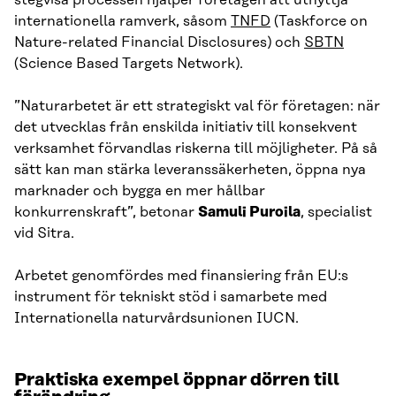
stegvisa processen hjälper företagen att utnyttja
internationella ramverk, såsom
TNFD
(Taskforce on
Nature-related Financial Disclosures) och
SBTN
(Science Based Targets Network).
”Naturarbetet är ett strategiskt val för företagen: när
det utvecklas från enskilda initiativ till konsekvent
verksamhet förvandlas riskerna till möjligheter. På så
sätt kan man stärka leveranssäkerheten, öppna nya
marknader och bygga en mer hållbar
konkurrenskraft”, betonar
Samuli Puroila
, specialist
vid Sitra.
Arbetet genomfördes med finansiering från EU:s
instrument för tekniskt stöd i samarbete med
Internationella naturvårdsunionen IUCN.
Praktiska exempel öppnar dörren till