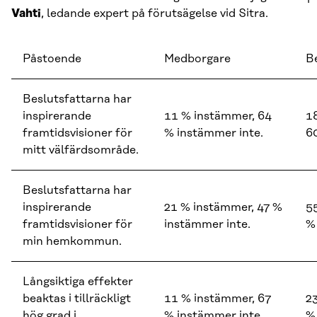
Vahti
, ledande expert på förutsägelse vid Sitra.
Påstoende
Medborgare
B
Beslutsfattarna har
inspirerande
11 % instämmer, 64
1
framtidsvisioner för
% instämmer inte.
6
mitt välfärdsområde.
Beslutsfattarna har
inspirerande
21 % instämmer, 47 %
5
framtidsvisioner för
instämmer inte.
%
min hemkommun.
Långsiktiga effekter
beaktas i tillräckligt
11 % instämmer, 67
2
hög grad i
% instämmer inte.
%