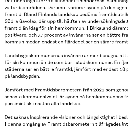
Det finns inga större skillnader i finländarnas inställnin
välfärdsområdena. Däremot varierar synen på den e
framtid. Bland Finlands landskap bedöms framtidsutsikt
Södra Savolax, där upp till hälften av undersökningsde
framtid än idag för sin hemkommun. I Birkaland däremot
positivare, och 37 procent av invånarna ser en bättre fra
kommun medan endast en fjärdedel ser en sämre framt
Landsbygdskommunernas invånare är mer benägna att 
för sin kommun än de som bor i stadskommuner. En fjär
städerna ser en bättre framtid, jämfört med endast 18 
på landsbygden.
Jämfört med Framtidsbarometern från 2021 som geno
senaste kommunalvalet, är synen på hemkommunens fr
pessimistisk i nästan alla landskap.
Det saknas inspirerande visioner och långsiktighet i bes
I denna omgång av Framtidsbarometern tillfrågades in