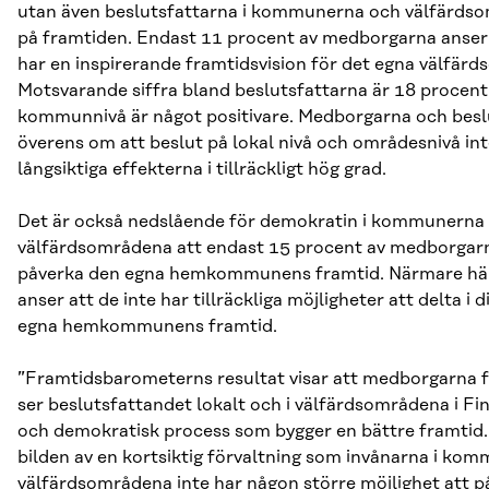
utan även beslutsfattarna i kommunerna och välfärds
på framtiden. Endast 11 procent av medborgarna anser 
har en inspirerande framtidsvision för det egna välfärd
Motsvarande siffra bland beslutsfattarna är 18 procent
kommunnivå är något positivare. Medborgarna och besl
överens om att beslut på lokal nivå och områdesnivå in
långsiktiga effekterna i tillräckligt hög grad.
Det är också nedslående för demokratin i kommunerna
välfärdsområdena att endast 15 procent av medborgarn
påverka den egna hemkommunens framtid. Närmare hälf
anser att de inte har tillräckliga möjligheter att delta i
egna hemkommunens framtid.
”Framtidsbarometerns resultat visar att medborgarna f
ser beslutsfattandet lokalt och i välfärdsområdena i Fi
och demokratisk process som bygger en bättre framtid. 
bilden av en kortsiktig förvaltning som invånarna i ko
välfärdsområdena inte har någon större möjlighet att p