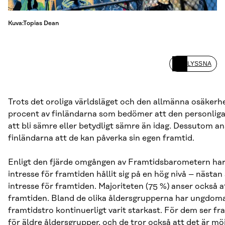
Kuva:Topias Dean
LYSSNA
Trots det oroliga världsläget och den allmänna osäkerh
procent av finländarna som bedömer att den personli
att bli sämre eller betydligt sämre än idag. Dessutom a
finländarna att de kan påverka sin egen framtid.
Enligt den fjärde omgången av Framtidsbarometern har
intresse för framtiden hållit sig på en hög nivå – nästan 
intresse för framtiden. Majoriteten (75 %) anser också a
framtiden. Bland de olika åldersgrupperna har ungdoma
framtidstro kontinuerligt varit starkast. För dem ser fr
för äldre åldersgrupper, och de tror också att det är möj