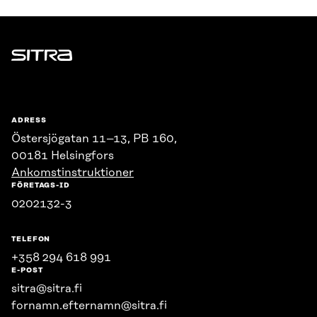
Sitra
ADRESS
Östersjögatan 11–13, PB 160,
00181 Helsingfors
Ankomstinstruktioner
FÖRETAGS-ID
0202132-3
TELEFON
+358 294 618 991
E-POST
sitra@sitra.fi
fornamn.efternamn@sitra.fi