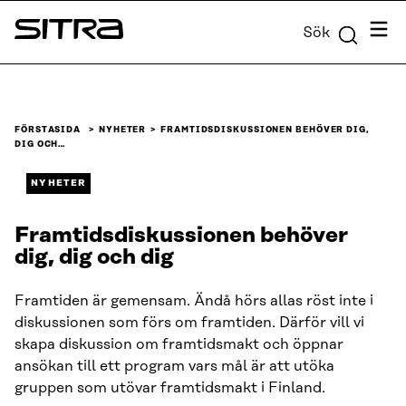
Skip to
Meny
Sök
content
Sitra
↓
FÖRSTASIDA
NYHETER
FRAMTIDSDISKUSSIONEN BEHÖVER DIG,
DIG OCH…
NYHETER
Framtidsdiskussionen behöver
dig, dig och dig
Framtiden är gemensam. Ändå hörs allas röst inte i
diskussionen som förs om framtiden. Därför vill vi
skapa diskussion om framtidsmakt och öppnar
ansökan till ett program vars mål är att utöka
gruppen som utövar framtidsmakt i Finland.