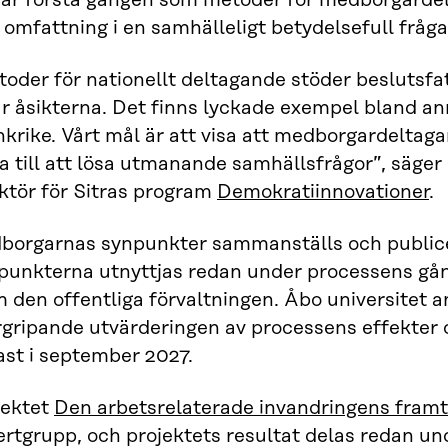
 är första gången som metoder för medborgardel
 omfattning i en samhälleligt betydelsefull fråga
toder för nationellt deltagande stöder beslutsf
r åsikterna. Det finns lyckade exempel bland an
krike. Vårt mål är att visa att medborgardeltag
a till att lösa utmanande samhällsfrågor”, säger
ktör för Sitras program
Demokratiinnovationer
.
borgarnas synpunkter sammanställs och publicer
punkterna utnyttjas redan under processens gång
 den offentliga förvaltningen. Åbo universitet a
gripande utvärderingen av processens effekter o
ast i september 2027.
jektet
Den arbetsrelaterade invandringens framt
ertgrupp, och projektets resultat delas redan u