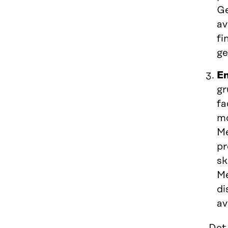
Ge
av
fi
ge
En
gr
fa
mo
Me
pr
sk
Me
di
av