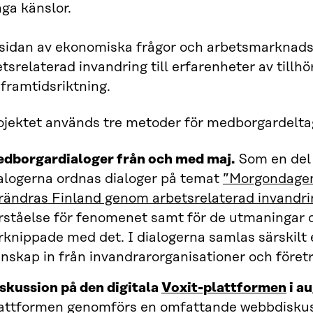
ga känslor.
 sidan av ekonomiska frågor och arbetsmarknads
tsrelaterad invandring till erfarenheter av tillhö
framtidsriktning.
rojektet används tre metoder för medborgardelt
dborgardialoger från och med maj.
Som en del 
alogerna ordnas dialoger på temat
”Morgondagen
rändras Finland genom arbetsrelaterad invandri
rståelse för fenomenet samt för de utmaningar 
rknippade med det. I dialogerna samlas särskilt
nskap in från invandrarorganisationer och företr
skussion på den digitala
Voxit-plattformen
i au
attformen genomförs en omfattande webbdiskuss