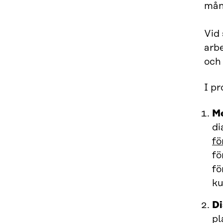
mån
Vid
arbe
och 
I p
Me
di
fö
fö
fö
ku
Di
pl