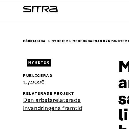
Skip to
Sitra
content
↓
FÖRSTASIDA
NYHETER
MEDBORGARNAS SYNPUNKTER P
M
NYHETER
PUBLICERAD
a
1.7.2026
s
RELATERADE PROJEKT
Den arbetsrelaterade
invandringens framtid
l