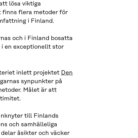
tt lösa viktiga
 finns flera metoder för
fattning i Finland.
as och i Finland bosatta
i en exceptionellt stor
eriet inlett projektet
Den
rgarnas synpunkter på
etoder. Målet är att
timitet.
nknyter till Finlands
ens och samhälleliga
delar åsikter och väcker