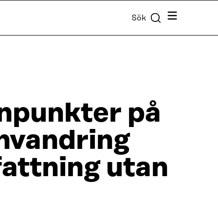
Meny
Sök
npunkter på
invandring
fattning utan