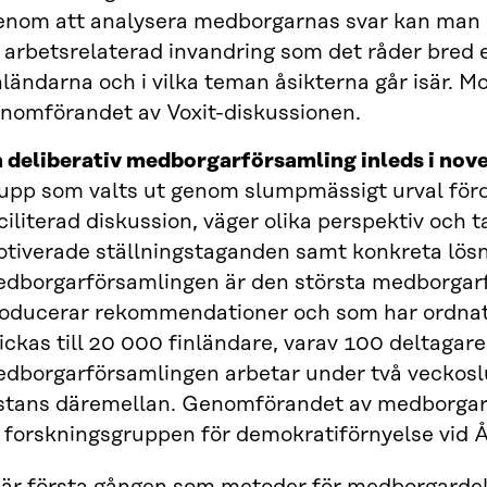
nom att analysera medborgarnas svar kan man id
 arbetsrelaterad invandring som det råder bred
nländarna och i vilka teman åsikterna går isär. M
nomförandet av Voxit-diskussionen.
 deliberativ medborgarförsamling inleds i nov
upp som valts ut genom slumpmässigt urval fördj
ciliterad diskussion, väger olika perspektiv och
tiverade ställningstaganden samt konkreta lösn
dborgarförsamlingen är den största medborgar
oducerar rekommendationer och som har ordnats
ickas till 20 000 finländare, varav 100 deltagare 
dborgarförsamlingen arbetar under två veckoslu
stans däremellan. Genomförandet av medborga
 forskningsgruppen för demokratiförnyelse vid Å