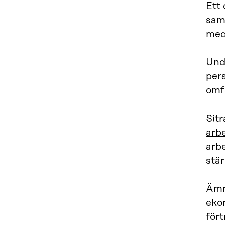
Ett 
sam
medb
Und
pers
omf
Sitr
arb
arbe
stä
Ämne
eko
för