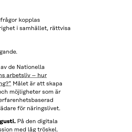
frågor kopplas
righet i samhället, rättvisa
agande.
av de Nationella
s arbetsliv – hur
ng?”
Målet är att skapa
och möjligheter som är
 erfarenhetsbaserad
ädare för näringslivet.
gusti.
På den digitala
ion med låg tröskel.