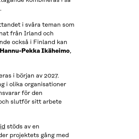
tagande kombineras i så
.
attandet i svåra teman som
nat från Irland och
ande också i Finland kan
Hannu-Pekka Ikäheimo
,
as i början av 2027.
 i olika organisationer
nsvarar för den
ch slutför sitt arbete
id
stöds av en
nder projektets gång med