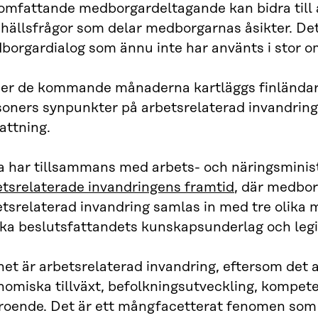
omfattande medborgardeltagande kan bidra till a
hällsfrågor som delar medborgarnas åsikter. Det
orgardialog som ännu inte har använts i stor om
er de kommande månaderna kartläggs finländarn
oners synpunkter på arbetsrelaterad invandring 
attning.
a har tillsammans med arbets- och näringsminist
etsrelaterade invandringens framtid
, där medbo
tsrelaterad invandring samlas in med tre olika m
rka beslutsfattandets kunskapsunderlag och legi
t är arbetsrelaterad invandring, eftersom det a
nomiska tillväxt, befolkningsutveckling, kompet
troende. Det är ett mångfacetterat fenomen som 