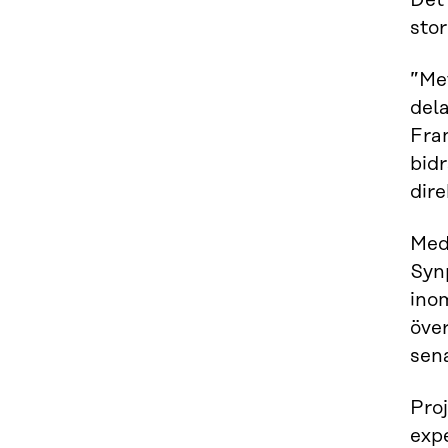
Det
stor
”Me
dela
Fran
bidr
dire
Med
Syn
inom
över
sen
Pro
exp