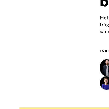
b
Meto
frå
samm
FÖR