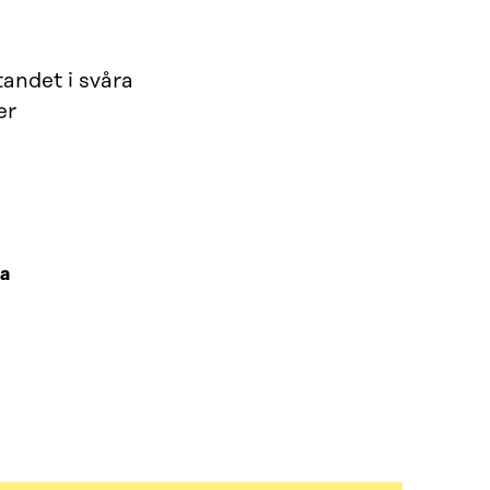
tandet i svåra
er
ha