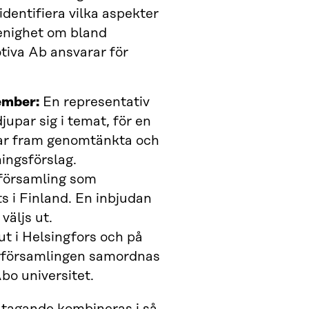
entifiera vilka aspekter
 enighet om bland
otiva Ab ansvarar för
ember:
En representativ
upar sig i temat, för en
 tar fram genomtänkta och
ingsförslag.
församling som
 i Finland. En inbjudan
väljs ut.
t i Helsingfors och på
rförsamlingen samordnas
bo universitet.