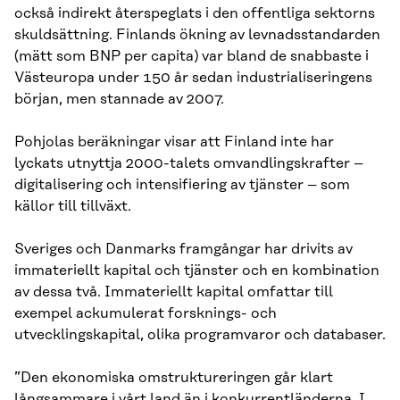
också indirekt återspeglats i den offentliga sektorns
skuldsättning. Finlands ökning av levnadsstandarden
(mätt som BNP per capita) var bland de snabbaste i
Västeuropa under 150 år sedan industrialiseringens
början, men stannade av 2007.
Pohjolas beräkningar visar att Finland inte har
lyckats utnyttja 2000-talets omvandlingskrafter –
digitalisering och intensifiering av tjänster – som
källor till tillväxt.
Sveriges och Danmarks framgångar har drivits av
immateriellt kapital och tjänster och en kombination
av dessa två. Immateriellt kapital omfattar till
exempel ackumulerat forsknings- och
utvecklingskapital, olika programvaror och databaser.
”Den ekonomiska omstruktureringen går klart
långsammare i vårt land än i konkurrentländerna. I