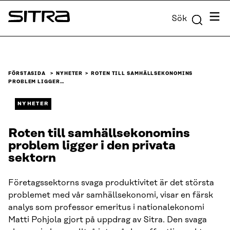
Skip to
Meny
Sök
content
Sitra
↓
FÖRSTASIDA
NYHETER
ROTEN TILL SAMHÄLLSEKONOMINS
PROBLEM LIGGER…
NYHETER
Roten till samhällsekonomins
problem ligger i den privata
sektorn
Företagssektorns svaga produktivitet är det största
problemet med vår samhällsekonomi, visar en färsk
analys som professor emeritus i nationalekonomi
Matti Pohjola gjort på uppdrag av Sitra. Den svaga