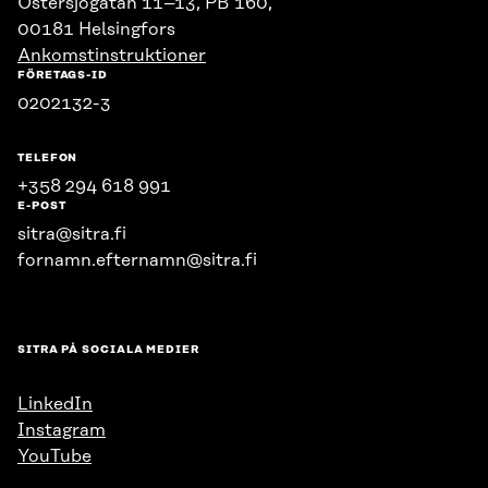
Östersjögatan 11–13, PB 160,
00181 Helsingfors
Ankomstinstruktioner
FÖRETAGS-ID
0202132-3
TELEFON
+358 294 618 991
E-POST
sitra@sitra.fi
fornamn.efternamn@sitra.fi
SITRA PÅ SOCIALA MEDIER
LinkedIn
Instagram
YouTube