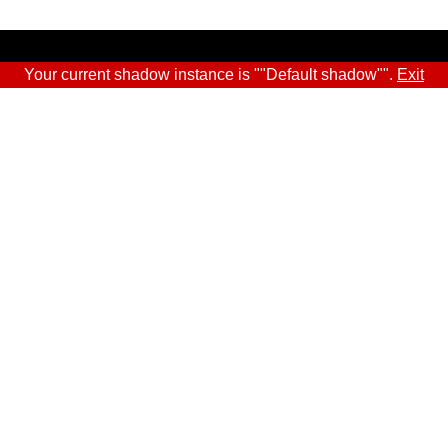
Your current shadow instance is ""Default shadow"".
Exit
Sitra
ADRESS
Östersjögatan 11–13, PB 160,
00181 Helsingfors
Ankomstinstruktioner
FÖRETAGS-ID
0202132-3
TELEFON
+358 294 618 991
E-POST
sitra@sitra.fi
fornamn.efternamn@sitra.fi