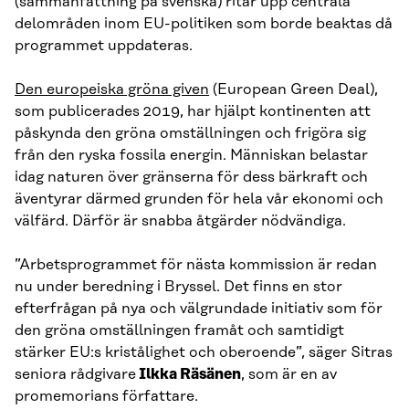
(sammanfattning på svenska) ritar upp centrala
delområden inom EU-politiken som borde beaktas då
programmet uppdateras.
Den europeiska gröna given
(European Green Deal),
som publicerades 2019, har hjälpt kontinenten att
påskynda den gröna omställningen och frigöra sig
från den ryska fossila energin. Människan belastar
idag naturen över gränserna för dess bärkraft och
äventyrar därmed grunden för hela vår ekonomi och
välfärd. Därför är snabba åtgärder nödvändiga.
”Arbetsprogrammet för nästa kommission är redan
nu under beredning i Bryssel. Det finns en stor
efterfrågan på nya och välgrundade initiativ som för
den gröna omställningen framåt och samtidigt
stärker EU:s kristålighet och oberoende”, säger Sitras
seniora rådgivare
Ilkka Räsänen
, som är en av
promemorians författare.