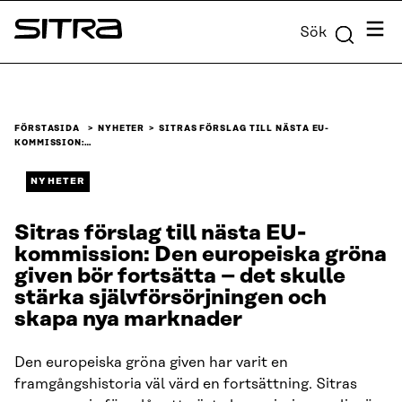
Skip to
Meny
Sök
content
Sitra
↓
FÖRSTASIDA
NYHETER
SITRAS FÖRSLAG TILL NÄSTA EU-
KOMMISSION:…
NYHETER
Sitras förslag till nästa EU-
kommission: Den europeiska gröna
given bör fortsätta – det skulle
stärka självförsörjningen och
skapa nya marknader
Den europeiska gröna given har varit en
framgångshistoria väl värd en fortsättning. Sitras