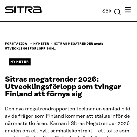
Skip to
Meny
Sök
content
Sitra
↓
FÖRSTASIDA
NYHETER
SITRAS MEGATRENDER 2026:
UTVECKLINGSFÖRLOPP SOM…
NYHETER
Sitras megatrender 2026:
Utvecklingsförlopp som tvingar
Finland att förnya sig
Den nya megatrendrapporten tecknar en samlad bild
av de frågor som Finland kommer att ställas inför de
närmaste tio åren. Kärnan i Sitras Megatrender 2026
är idén om ett nytt samhällskontrakt – ett löfte som