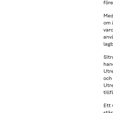
före
Med
om ä
var
anv
lag
Sit
han
Utre
och
Utre
till
Ett
stär