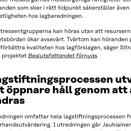
nden som sker i rätt tidpunkt säkerställer även
etligheten hos lagberedningen.
tressentgrupperna kan höras utan att resurserna
etsbördan ökar avsevärt. Tvärtom kan höranden
förbättra kvaliteten hos lagförslagen, säger Sit
n projektet
Beslutsfattandet förnyas
.
agstiftningsprocessen ut
t öppnare håll genom att
ndras
dningen omfattar hela lagstiftningsprocessen fr
erhandsutvärdering. I utredningen går Jauhiaine