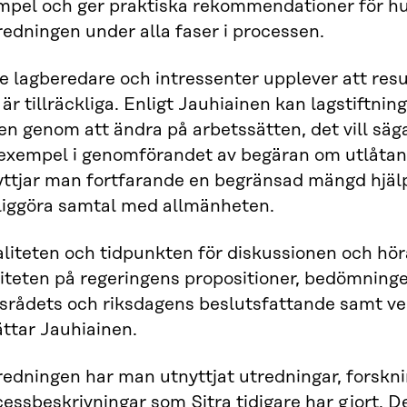
mpel och ger praktiska rekommendationer för h
redningen under alla faser i processen.
e lagberedare och intressenter upplever att res
 är tillräckliga. Enligt Jauhiainen kan lagstiftn
n genom att ändra på arbetssätten, det vill säga
l exempel i genomförandet av begäran om utlåt
yttjar man fortfarande en begränsad mängd hjä
liggöra samtal med allmänheten.
liteten och tidpunkten för diskussionen och hör
iteten på regeringens propositioner, bedömninge
srådets och riksdagens beslutsfattande samt ver
ttar Jauhiainen.
redningen har man utnyttjat utredningar, forskn
essbeskrivningar som Sitra tidigare har gjort. 