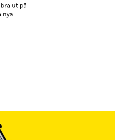
 bra ut på
n nya