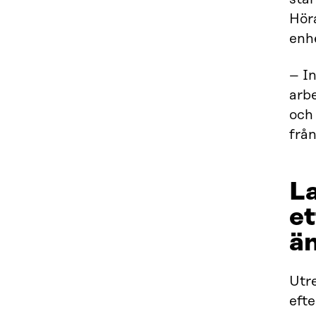
Höra
enh
– In
arb
och 
frå
L
et
ä
Utre
eft