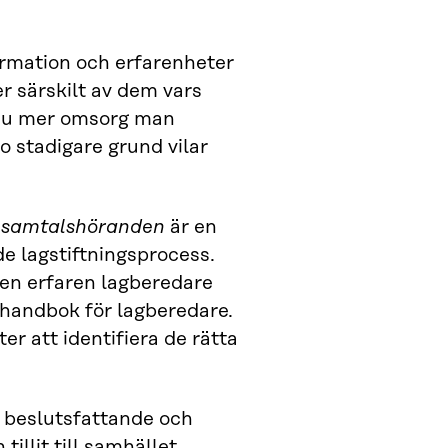
ormation och erfarenheter
r särskilt av dem vars
 Ju mer omsorg man
 stadigare grund vilar
m samtalshöranden
är en
e lagstiftningsprocess.
en erfaren lagberedare
 handbok för lagberedare.
r att identifiera de rätta
 beslutsfattande och
llit till samhället.