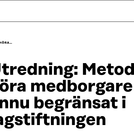
 HÖRA…
tredning: Metode
öra medborgare
nnu begränsat i
agstiftningen