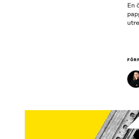
En 
pap
utre
FÖR