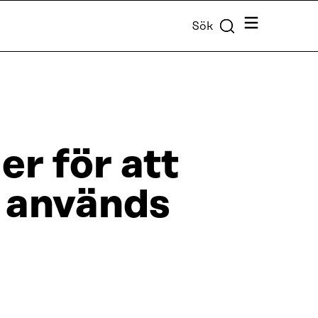
Meny
Sök
r för att
 används