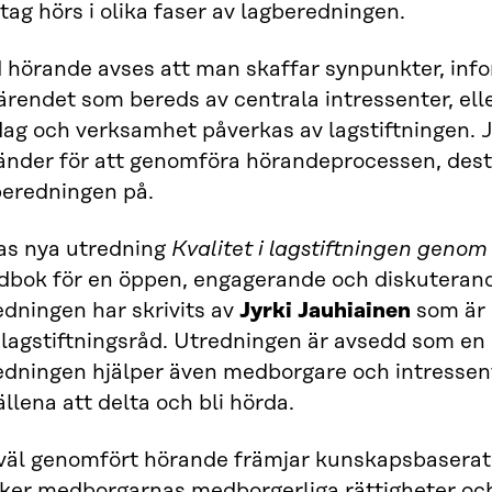
tag hörs i olika faser av lagberedningen.
 hörande avses att man skaffar synpunkter, inf
rendet som bereds av centrala intressenter, elle
dag och verksamhet påverkas av lagstiftningen.
änder för att genomföra hörandeprocessen, desto
beredningen på.
ras nya utredning
Kvalitet i lagstiftningen geno
dbok för en öppen, engagerande och diskuterand
dningen har skrivits av
Jyrki
Jauhiainen
som är 
 lagstiftningsråd. Utredningen är avsedd som en
dningen hjälper även medborgare och intressente
fällena att delta och bli hörda.
 väl genomfört hörande främjar kunskapsbaserat
ker medborgarnas medborgerliga rättigheter och ti