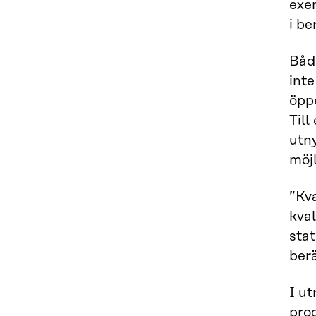
exe
i be
Båd
inte
öppe
Til
utn
möj
”Kva
kval
stat
berä
I ut
proc