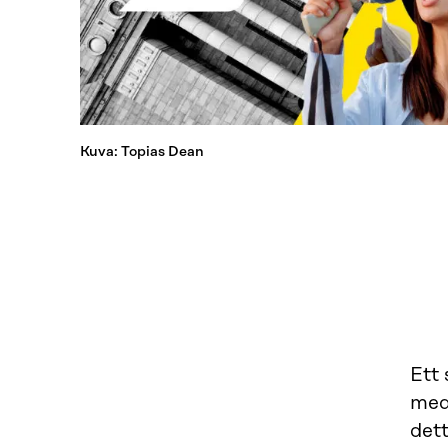
Kuva: Topias Dean
Ett 
medb
dett