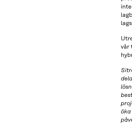
inte
lag
lags
Utr
vår 
hybr
Sitr
dela
lös
bes
proj
öka
påv