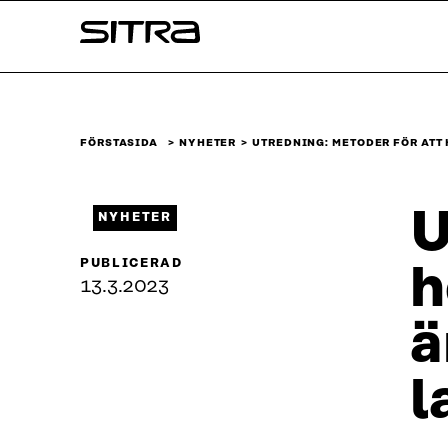
Skip to
Sitra
content
↓
FÖRSTASIDA
NYHETER
UTREDNING: METODER FÖR ATT
U
NYHETER
PUBLICERAD
h
13.3.2023
ä
l