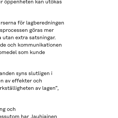
ur öppenheten kan utökas
urserna för lagberedningen
ingsprocessen göras mer
 utan extra satsningar.
ande och kommunikationen
lpmedel som kunde
anden syns slutligen i
n av effekter och
kställigheten av lagen”,
ing och
Dessutom har Jauhiainen