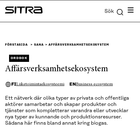
Skip to
Meny
Sök
content
Sitra
↓
FÖRSTASIDA
SANA
AFFÄRSVERKSAMHETSEKOSYSTEM
ORDBOK
Affärsverksamhetsekosystem
FI
EN
Liiketoimintaekosysteemi
Business ecosystem
Ett nätverk där olika typer av privata och offentliga
aktörer samarbetar och skapar produkter och
tjänster som kompletterar varandra eller utvecklar
nya typer av kunnande och produktionsresurser.
Sådana här finns bland annat kring biogas.