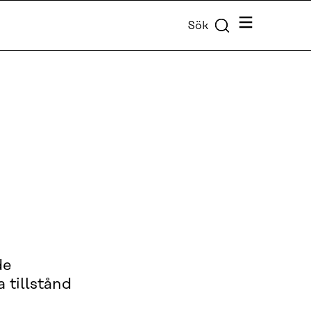
Meny
Sök
de
a tillstånd
h