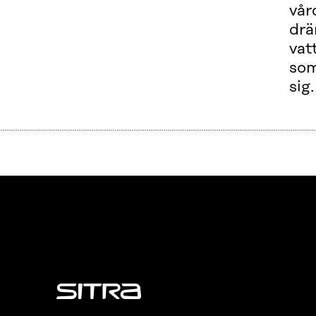
vår
drä
vat
som
sig.
Sitra