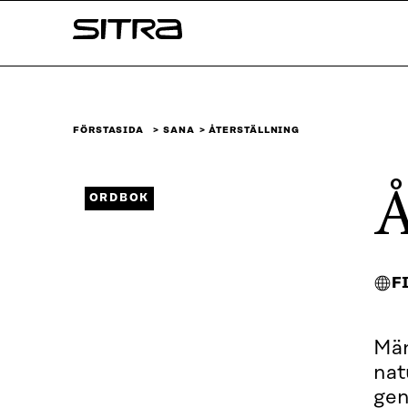
Skip to
Sitra
content
↓
FÖRSTASIDA
SANA
ÅTERSTÄLLNING
Å
ORDBOK
F
Män
nat
gen