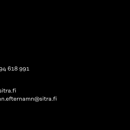
94 618 991
itra.fi
n.efternamn@sitra.fi