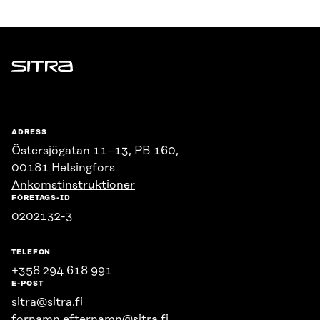
Sitra
ADRESS
Östersjögatan 11–13, PB 160,
00181 Helsingfors
Ankomstinstruktioner
FÖRETAGS-ID
0202132-3
TELEFON
+358 294 618 991
E-POST
sitra@sitra.fi
fornamn.efternamn@sitra.fi