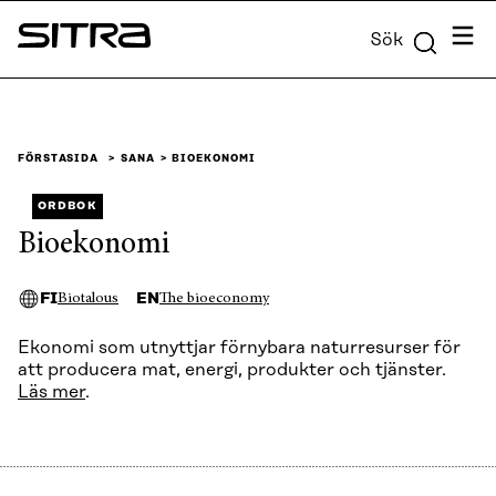
Skip to
Meny
Sök
content
Sitra
↓
FÖRSTASIDA
SANA
BIOEKONOMI
ORDBOK
Bioekonomi
FI
EN
Biotalous
The bioeconomy
Ekonomi som utnyttjar förnybara naturresurser för
att producera mat, energi, produkter och tjänster.
Läs mer
.