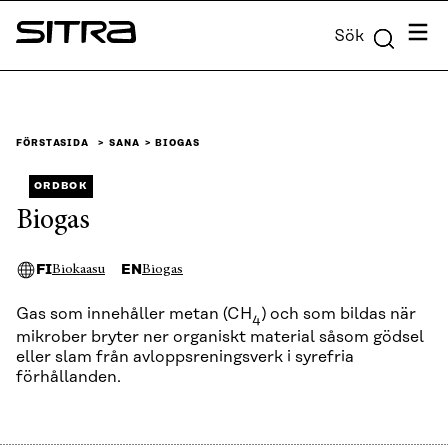
Skip to
Meny
Sök
content
Sitra
↓
FÖRSTASIDA
SANA
BIOGAS
ORDBOK
Biogas
FI
EN
Biokaasu
Biogas
Gas som innehåller metan (CH
) och som bildas när
4
mikrober bryter ner organiskt material såsom gödsel
eller slam från avloppsreningsverk i syrefria
förhållanden.