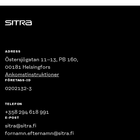
Sitra
ADRESS
Östersjögatan 11–13, PB 160,
00181 Helsingfors
Ankomstinstruktioner
FÖRETAGS-ID
0202132-3
TELEFON
+358 294 618 991
E-POST
sitra@sitra.fi
fornamn.efternamn@sitra.fi