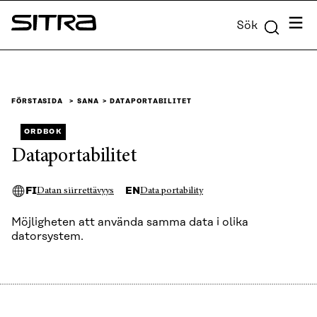
Skip to
Meny
Sök
content
Sitra
↓
FÖRSTASIDA
SANA
DATAPORTABILITET
ORDBOK
Dataportabilitet
FI
EN
Datan siirrettävyys
Data portability
Möjligheten att använda samma data i olika
datorsystem.