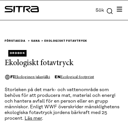
Skip to
Meny
Sök
content
Sitra
↓
FÖRSTASIDA
SANA
EKOLOGISKT FOTAVTRYCK
ORDBOK
Ekologiskt fotavtryck
FI
EN
Ekologinen jalanjälki
Ecological footprint
Storleken på det mark- och vattenområde som
behövs för att producera mat, material och energi
och hantera avfall för en person eller en grupp
människor. Enligt WWF överskrider mänsklighetens
ekologiska fotavtryck jordens bärkraft med 25
procent.
Läs mer
.