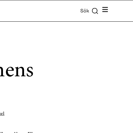
Meny
Sök
nens
uel