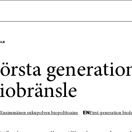
SLE
örsta generatio
iobränsle
I
EN
Ensimmäisen sukupolven biopolttoaine
First-generation biof