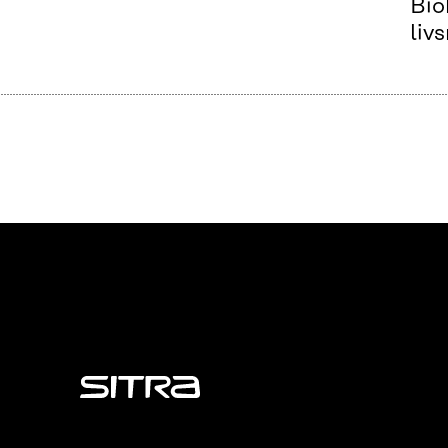
Bio
liv
Sitra