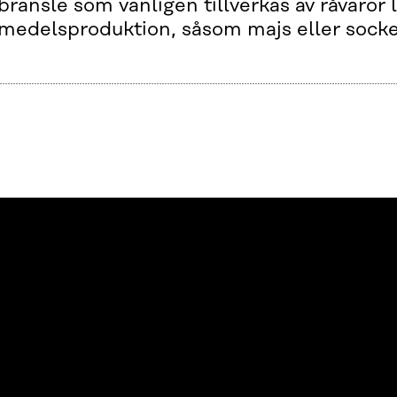
bränsle som vanligen tillverkas av råvaror 
smedelsproduktion, såsom majs eller socke