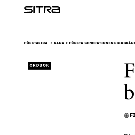
Skip to
Sitra
content
↓
FÖRSTASIDA
SANA
FÖRSTA GENERATIONENS BIOBRÄN
F
ORDBOK
b
F