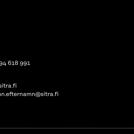
94 618 991
itra.fi
n.efternamn@sitra.fi