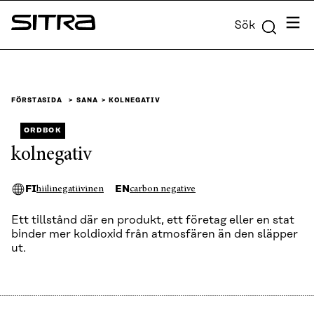
Skip to
Meny
Sök
content
Sitra
↓
FÖRSTASIDA
SANA
KOLNEGATIV
ORDBOK
kolnegativ
FI
EN
hiilinegatiivinen
carbon negative
Ett tillstånd där en produkt, ett företag eller en stat
binder mer koldioxid från atmosfären än den släpper
ut.