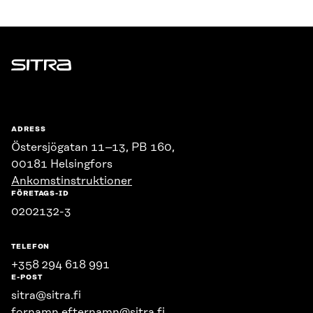
Sitra
ADRESS
Östersjögatan 11–13, PB 160,
00181 Helsingfors
Ankomstinstruktioner
FÖRETAGS-ID
0202132-3
TELEFON
+358 294 618 991
E-POST
sitra@sitra.fi
fornamn.efternamn@sitra.fi