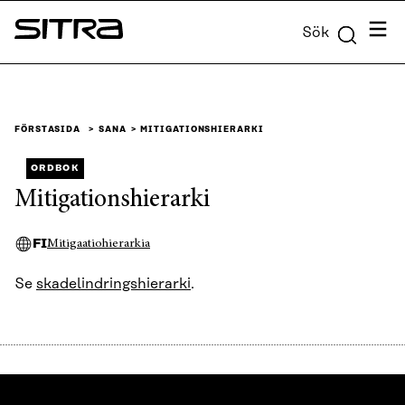
Skip to
Meny
Sök
content
Sitra
↓
FÖRSTASIDA
SANA
MITIGATIONSHIERARKI
ORDBOK
Mitigationshierarki
FI
Mitigaatiohierarkia
Se
skadelindringshierarki
.