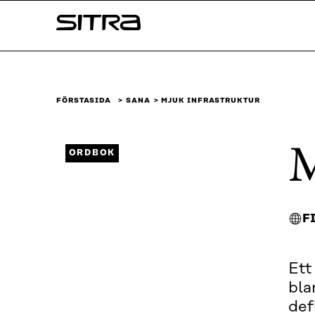
Skip to
Sitra
content
↓
FÖRSTASIDA
SANA
MJUK INFRASTRUKTUR
M
ORDBOK
F
Ett
bla
def