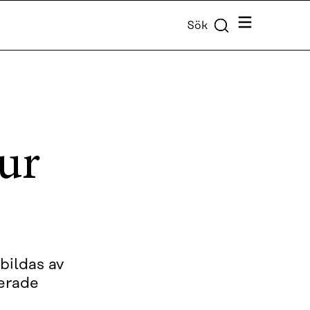
Meny
Sök
ur
bildas av
serade