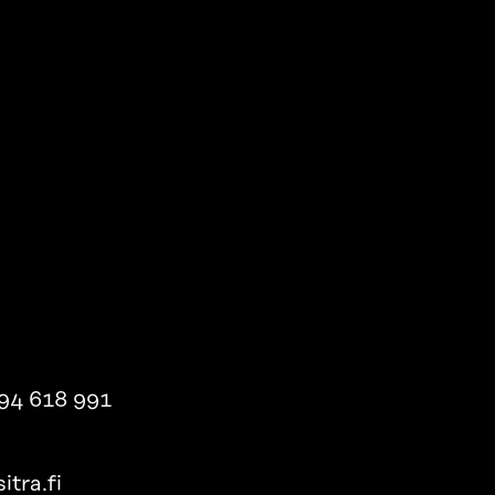
94 618 991
itra.fi