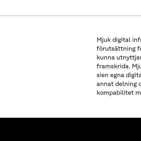
Mjuk digital in
förutsättning f
kunna utnyttja
framskrida. Mju
sien egna digi
annat delning o
kompabilitet m