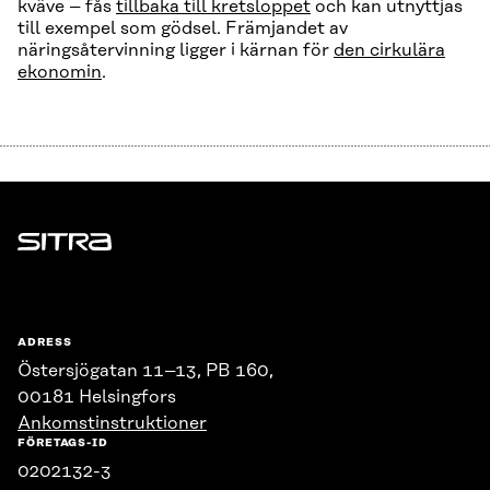
kväve – fås
tillbaka till kretsloppet
och kan utnyttjas
till exempel som gödsel. Främjandet av
näringsåtervinning ligger i kärnan för
den cirkulära
ekonomin
.
Sitra
ADRESS
Östersjögatan 11–13, PB 160,
00181 Helsingfors
Ankomstinstruktioner
FÖRETAGS-ID
0202132-3