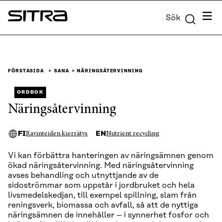
Skip to
Meny
Sök
content
Sitra
↓
FÖRSTASIDA
SANA
NÄRINGSÅTERVINNING
ORDBOK
Näringsåtervinning
FI
EN
Ravinteiden kierrätys
Nutrient recycling
Vi kan förbättra hanteringen av näringsämnen genom
ökad näringsåtervinning. Med näringsåtervinning
avses behandling och utnyttjande av de
sidoströmmar som uppstår i jordbruket och hela
livsmedelskedjan, till exempel spillning, slam från
reningsverk, biomassa och avfall, så att de nyttiga
näringsämnen de innehåller – i synnerhet fosfor och