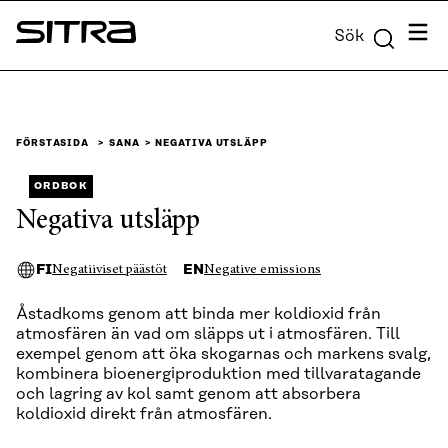
Skip to
Meny
Sök
content
Sitra
↓
FÖRSTASIDA
SANA
NEGATIVA UTSLÄPP
ORDBOK
Negativa utsläpp
FI
EN
Negatiiviset päästöt
Negative emissions
Åstadkoms genom att binda mer koldioxid från
atmosfären än vad om släpps ut i atmosfären. Till
exempel genom att öka skogarnas och markens svalg,
kombinera bioenergiproduktion med tillvaratagande
och lagring av kol samt genom att absorbera
koldioxid direkt från atmosfären.