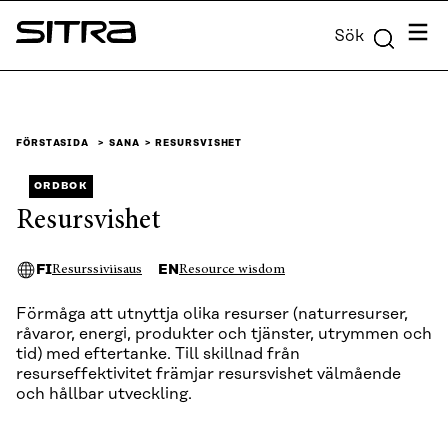
Skip to
Meny
Sök
content
Sitra
↓
FÖRSTASIDA
SANA
RESURSVISHET
ORDBOK
Resursvishet
FI
EN
Resurssiviisaus
Resource wisdom
Förmåga att utnyttja olika resurser (naturresurser,
råvaror, energi, produkter och tjänster, utrymmen och
tid) med eftertanke. Till skillnad från
resurseffektivitet främjar resursvishet välmående
och hållbar utveckling.