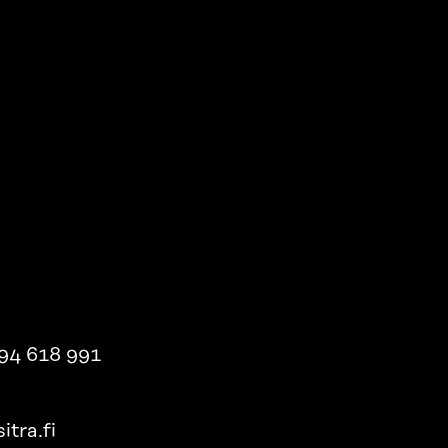
94 618 991
itra.fi