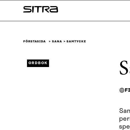
Skip to
Sitra
content
↓
FÖRSTASIDA
SANA
SAMTYCKE
S
ORDBOK
F
Sam
per
spe