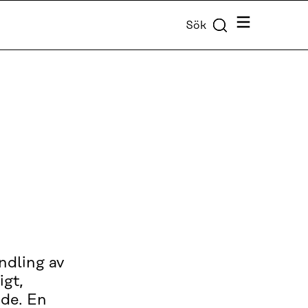
Meny
Sök
ndling av
igt,
nde. En