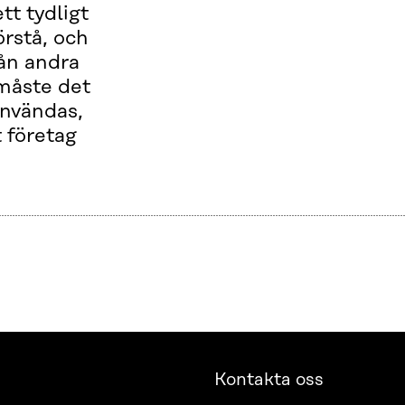
t tydligt
örstå, och
rån andra
 måste det
användas,
t företag
Kontakta oss