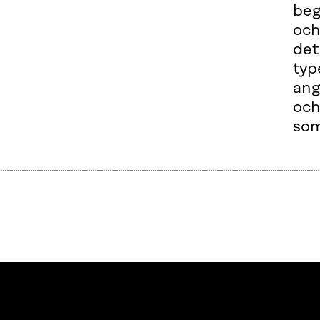
beg
och
det
typ
ang
och
som