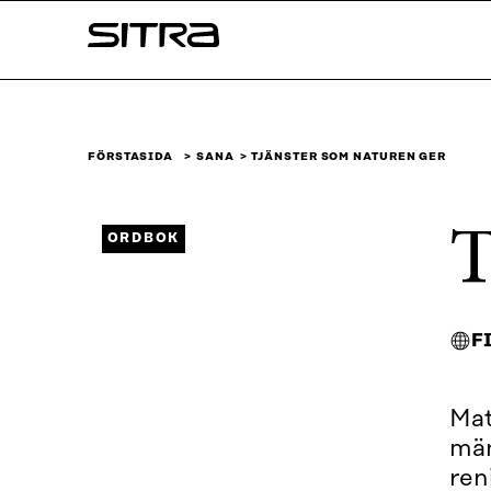
Skip to
Sitra
content
↓
FÖRSTASIDA
SANA
TJÄNSTER SOM NATUREN GER
T
ORDBOK
F
Mat
män
ren