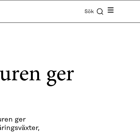
Meny
Sök
uren ger
uren ger
ringsväxter,