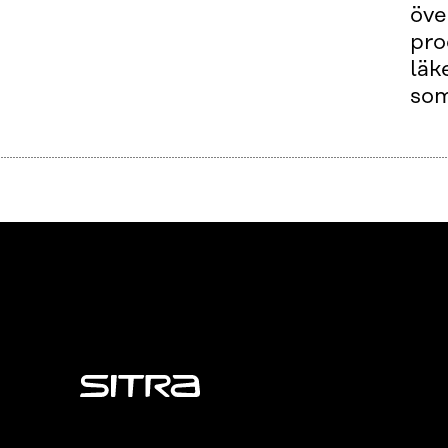
öve
pro
läk
som
Sitra