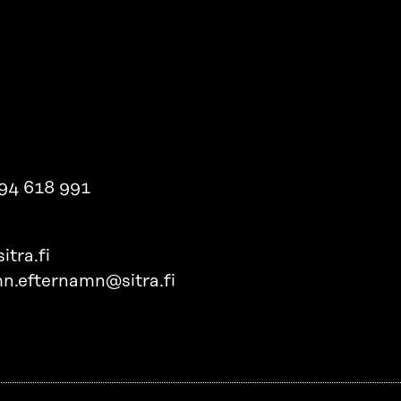
94 618 991
itra.fi
n.efternamn@sitra.fi