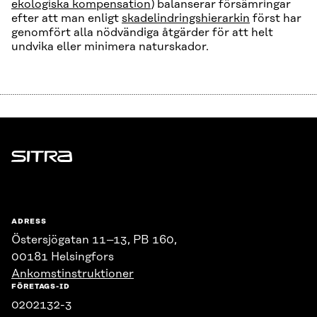
ekologiska kompensation
) balanserar försämringar
efter att man enligt
skadelindringshierarkin
först har
genomfört alla nödvändiga åtgärder för att helt
undvika eller minimera naturskador.
Sitra
ADRESS
Östersjögatan 11–13, PB 160,
00181 Helsingfors
Ankomstinstruktioner
FÖRETAGS-ID
0202132-3