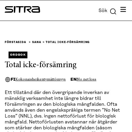
Skip to
Meny
Sök
content
Sitra
↓
FÖRSTASIDA
SANA
TOTAL ICKE-FÖRSÄMRING
ORDBOK
Total icke-försämring
FI
EN
Kokonaisheikentymättömyys
No net loss
Ett tillstånd där den övergripande inverkan av
mänsklig verksamhet inte längre bidrar till
försämringen av den biologiska mångfalden. Ofta
används även den engelskspråkiga termen ”No Net
Loss” (NNL), dvs. ingen nettoförlust för biologisk
mångfald. Nettoförlusten avstannar när åtgärder
som stärker den biologiska mångfalden (såsom