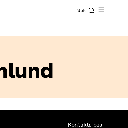
Meny
Sök
nlund
Kontakta oss