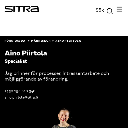
Skip to
Meny
Sök
content
Sitra
↓
FÖRSTASIDA
MÄNNISKOR
AINO PIIRTOLA
Aino Piirtola
Specialist
Jag brinner för processer, intressentarbete och
möjliggörande av förändring.
+358 294 618 346
aino.piirtola@sitra.fi