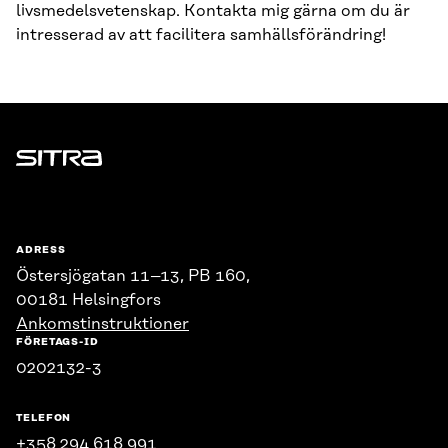
livsmedelsvetenskap. Kontakta mig gärna om du är
intresserad av att facilitera samhällsförändring!
Sitra
ADRESS
Östersjögatan 11–13, PB 160,
00181 Helsingfors
Ankomstinstruktioner
FÖRETAGS-ID
0202132-3
TELEFON
+358 294 618 991