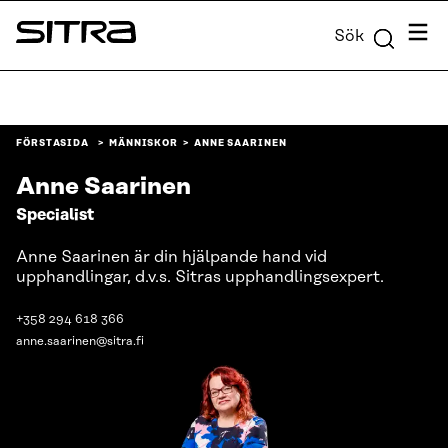
Skip to
Meny
Sök
content
Sitra
↓
FÖRSTASIDA
MÄNNISKOR
ANNE SAARINEN
Anne Saarinen
Specialist
Anne Saarinen är din hjälpande hand vid
upphandlingar, d.v.s. Sitras upphandlingsexpert.
+358 294 618 366
anne.saarinen@sitra.fi