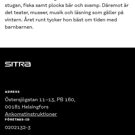
stugan, fiska samt plocka bär och svamp. Däremot är
det teater, museer, musik och läsning som gäller på
vintern. Året runt tycker hon bäst om tiden med
barnbarnen.
Sitra
ADRESS
Östersjögatan 11–13, PB 160,
00181 Helsingfors
Ankomstinstruktioner
FÖRETAGS-ID
0202132-3