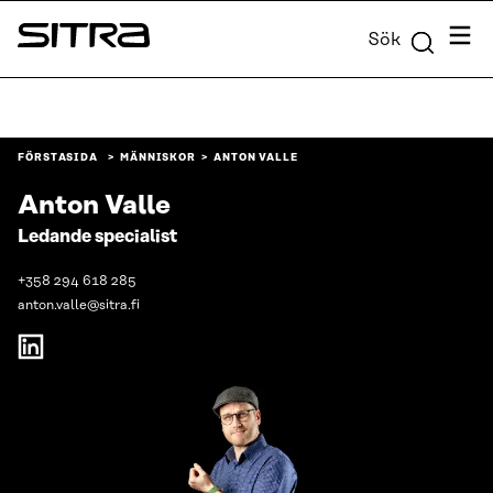
Skip to
Meny
Sök
content
Sitra
↓
FÖRSTASIDA
MÄNNISKOR
ANTON VALLE
Anton Valle
Ledande specialist
+358 294 618 285
anton.valle@sitra.fi