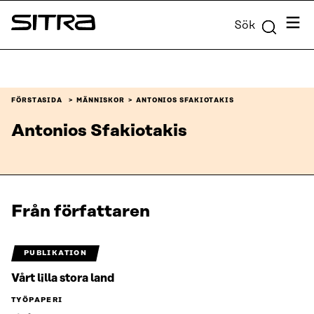
Skip to
Meny
Sök
content
Sitra
↓
FÖRSTASIDA
MÄNNISKOR
ANTONIOS SFAKIOTAKIS
Antonios Sfakiotakis
Från författaren
PUBLIKATION
Vårt lilla stora land
TYÖPAPERI