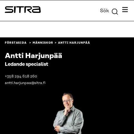
Skip to
Meny
Sök
content
Sitra
↓
FÖRSTASIDA
MÄNNISKOR
ANTTI HARJUNPÄÄ
Antti Harjunpää
Ledande specialist
+358 294 618 260
antti.harjunpaa@sitra.fi