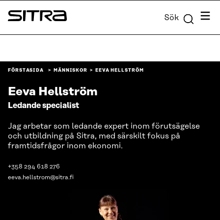
Skip to
Meny
Sök
content
Sitra
↓
FÖRSTASIDA
MÄNNISKOR
EEVA HELLSTRÖM
Eeva Hellström
Ledande specialist
Jag arbetar som ledande expert inom förutsägelse
och utbildning på Sitra, med särskilt fokus på
framtidsfrågor inom ekonomi.
+358 294 618 276
eeva.hellstrom@sitra.fi