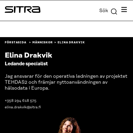
Skip to
Meny
Sök
content
Sitra
↓
FÖRSTASIDA
MÄNNISKOR
ELINA DRAKVIK
Elina Drakvik
Ledande specialist
Jag ansvarar för den operativa ledningen av projektet
TEHDAS2 och främjar nyttoanvändningen av
hälsodata i Europa.
+358 294 618 575
elina.drakvik@sitra.fi