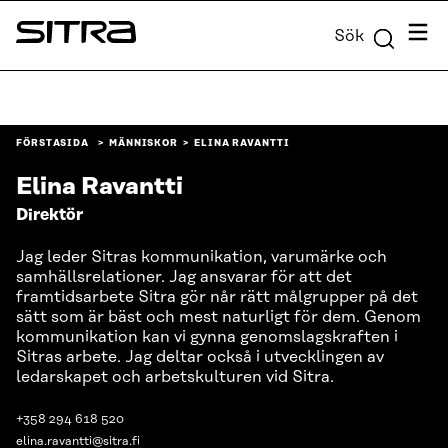
Skip to
Meny
Sök
content
Sitra
↓
FÖRSTASIDA
MÄNNISKOR
ELINA RAVANTTI
Elina Ravantti
Direktör
Jag leder Sitras kommunikation, varumärke och
samhällsrelationer. Jag ansvarar för att det
framtidsarbete Sitra gör når rätt målgrupper på det
sätt som är bäst och mest naturligt för dem. Genom
kommunikation kan vi gynna genomslagskraften i
Sitras arbete. Jag deltar också i utvecklingen av
ledarskapet och arbetskulturen vid Sitra.
+358 294 618 520
elina.ravantti@sitra.fi