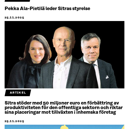
Pekka Ala-Pietilä leder Sitras styrelse
25.11.2025
ARTIKEL
Sitra stöder med 50 miljoner euro en förbättring av
produktiviteten för den offentliga sektorn och riktar
sina placeringar mot tillväxten i inhemska företag
25.11.2025