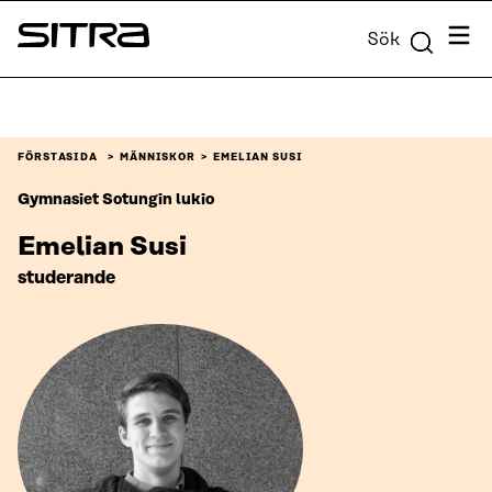
Skip to
Meny
Sök
content
Sitra
↓
FÖRSTASIDA
MÄNNISKOR
EMELIAN SUSI
Gymnasiet Sotungin lukio
Emelian Susi
studerande