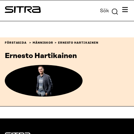
Skip to
Meny
Sök
content
Sitra
↓
FÖRSTASIDA
MÄNNISKOR
ERNESTO HARTIKAINEN
Ernesto Hartikainen