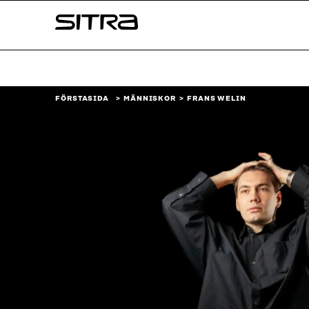
Skip to
Sitra
content
↓
FÖRSTASIDA
MÄNNISKOR
FRANS WELIN