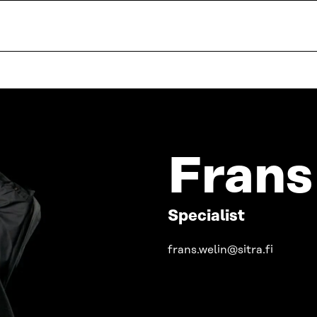
Frans
Specialist
frans.welin@sitra.fi