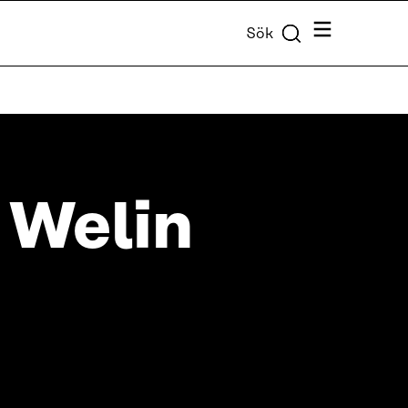
Meny
Sök
 Welin