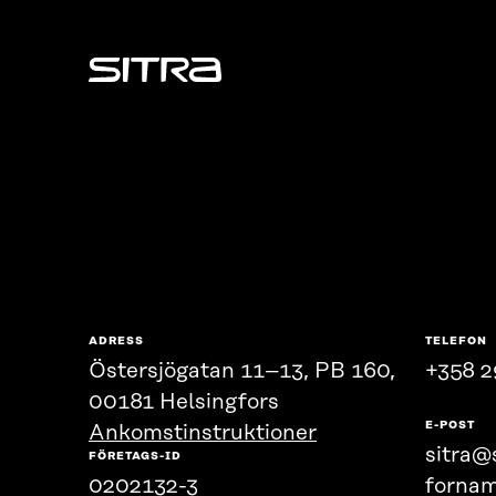
Sitra
ADRESS
TELEFON
Östersjögatan 11–13, PB 160,
+358 2
00181 Helsingfors
E-POST
Ankomstinstruktioner
sitra@s
FÖRETAGS-ID
0202132-3
fornam