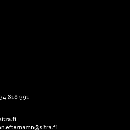
94 618 991
itra.fi
n.efternamn@sitra.fi