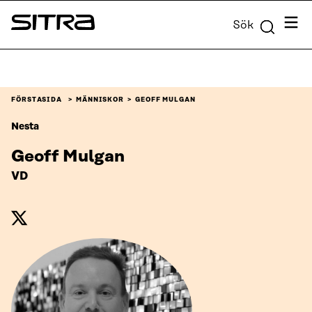
Skip to
Meny
Sök
content
Sitra
↓
FÖRSTASIDA
MÄNNISKOR
GEOFF MULGAN
Nesta
Geoff Mulgan
VD