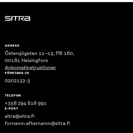
Sitra
ADRESS
Östersjögatan 11–13, PB 160,
00181 Helsingfors
Ankomstinstruktioner
FÖRETAGS-ID
0202132-3
TELEFON
+358 294 618 991
E-POST
sitra@sitra.fi
fornamn.efternamn@sitra.fi