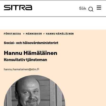
Skip to
Meny
Sök
content
Sitra
↓
FÖRSTASIDA
MÄNNISKOR
HANNU HÄMÄLÄINEN
Social- och hälsovårdsministeriet
Hannu Hämäläinen
Konsultativ tjänsteman
hannu.hamalainen@stm.fi