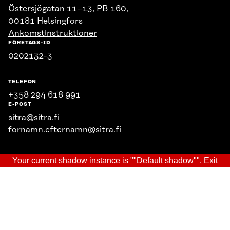
Östersjögatan 11–13, PB 160,
00181 Helsingfors
Ankomstinstruktioner
FÖRETAGS-ID
0202132-3
TELEFON
+358 294 618 991
E-POST
sitra@sitra.fi
fornamn.efternamn@sitra.fi
Your current shadow instance is ""Default shadow"".
Exit
SITRA PÅ SOCIALA MEDIER
LinkedIn
Instagram
YouTube