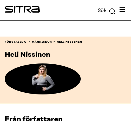
Skip to
Meny
Sök
content
Sitra
↓
FÖRSTASIDA
MÄNNISKOR
HELI NISSINEN
Heli Nissinen
Från författaren