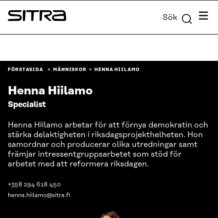
Skip to
Meny
Sök
content
Sitra
↓
FÖRSTASIDA
MÄNNISKOR
HENNA HIILAMO
Henna Hiilamo
Specialist
Henna Hiilamo arbetar för att förnya demokratin och
stärka delaktigheten i riksdagsprojekthelheten. Hon
samordnar och producerar olika utredningar samt
främjar intressentgruppsarbetet som stöd för
arbetet med att reformera riksdagen.
+358 294 618 450
henna.hiilamo@sitra.fi