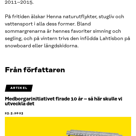
2011–2015.
På fritiden älskar Henna naturutflykter, stugliv och
vattensport i alla dess former. Bland
sommargrenarna är hennes favoriter simning och
segling, och på vintern trivs den infödda Lahtisbon på
snowboard eller längdskidorna.
Från författaren
ARTIKEL
Medborgarinitiativet firade 10 år – så här skulle vi
utveckla det
23.3.2023