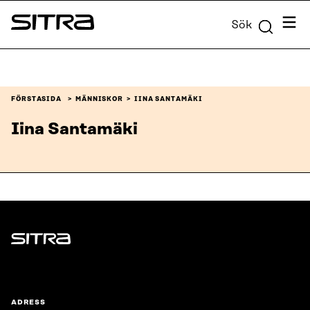
Skip to
Meny
Sök
content
Sitra
↓
FÖRSTASIDA
MÄNNISKOR
IINA SANTAMÄKI
Iina Santamäki
Sitra
ADRESS