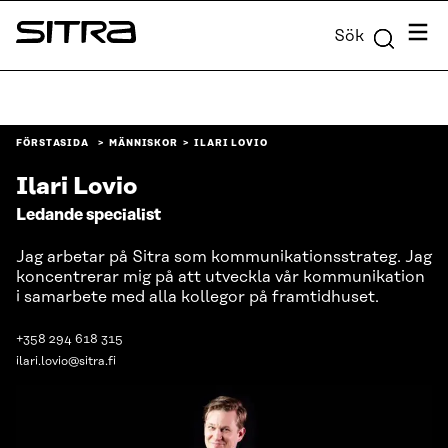
Skip to
Meny
Sök
content
Sitra
↓
FÖRSTASIDA
MÄNNISKOR
ILARI LOVIO
Ilari Lovio
Ledande specialist
Jag arbetar på Sitra som kommunikationsstrateg. Jag
koncentrerar mig på att utveckla vår kommunikation
i samarbete med alla kollegor på framtidhuset.
+358 294 618 315
ilari.lovio@sitra.fi