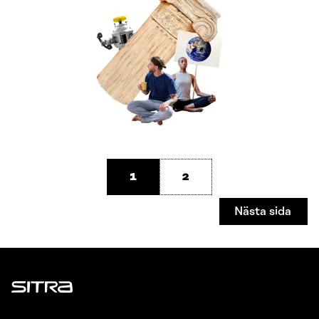
1
2
Nästa sida
Sitra