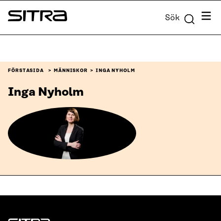
Skip to
Meny
Sök
content
Sitra
↓
FÖRSTASIDA
MÄNNISKOR
INGA NYHOLM
Inga Nyholm