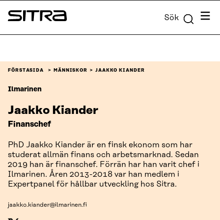
Skip to
Meny
Sök
content
Sitra
↓
FÖRSTASIDA
MÄNNISKOR
JAAKKO KIANDER
Ilmarinen
Jaakko Kiander
Finanschef
PhD Jaakko Kiander är en finsk ekonom som har
studerat allmän finans och arbetsmarknad. Sedan
2019 han är finanschef. Förrän har han varit chef i
Ilmarinen. Åren 2013-2018 var han medlem i
Expertpanel för hållbar utveckling hos Sitra.
jaakko.kiander@ilmarinen.fi