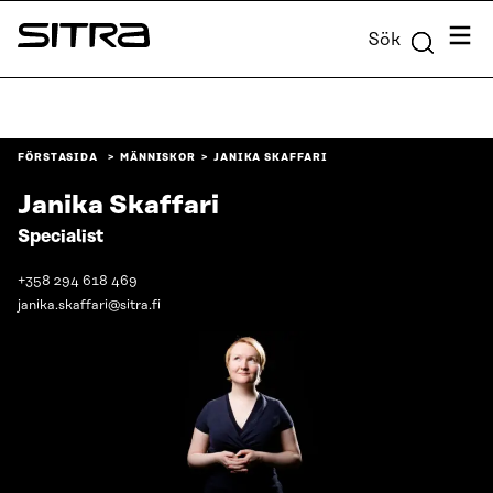
Skip to
Meny
Sök
content
Sitra
↓
FÖRSTASIDA
MÄNNISKOR
JANIKA SKAFFARI
Janika Skaffari
Specialist
+358 294 618 469
janika.skaffari@sitra.fi